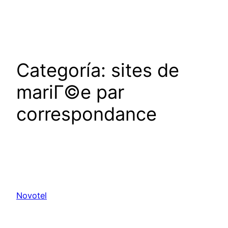
Saltar
al
contenido
Categoría:
sites de
mariГ©e par
correspondance
Novotel