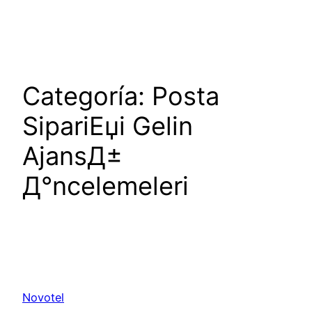
Saltar
al
contenido
Categoría:
Posta
SipariЕџi Gelin
AjansД±
Д°ncelemeleri
Novotel