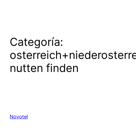
Saltar
al
contenido
Categoría:
osterreich+niederosterr
nutten finden
Novotel