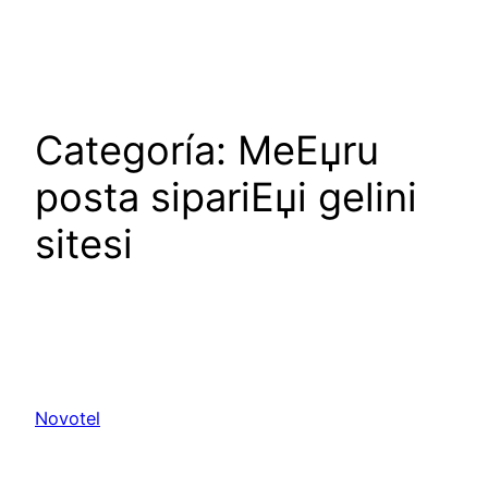
Saltar
al
contenido
Categoría:
MeЕџru
posta sipariЕџi gelini
sitesi
Novotel