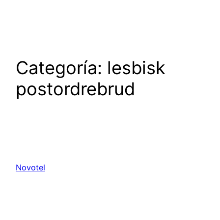
Saltar
al
contenido
Categoría:
lesbisk
postordrebrud
Novotel