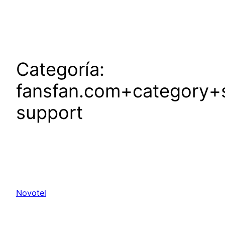
Saltar
al
contenido
Categoría:
fansfan.com+category+s
support
Novotel