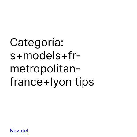
Saltar
al
contenido
Categoría:
s+models+fr-
metropolitan-
france+lyon tips
Novotel