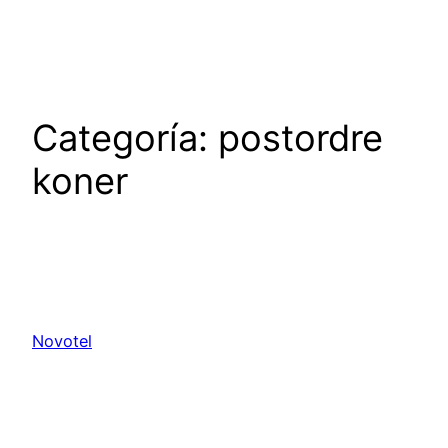
Saltar
al
contenido
Categoría:
postordre
koner
Novotel