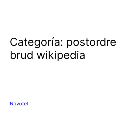
Saltar
al
contenido
Categoría:
postordre
brud wikipedia
Novotel