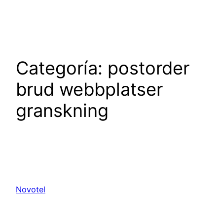
Saltar
al
contenido
Categoría:
postorder
brud webbplatser
granskning
Novotel