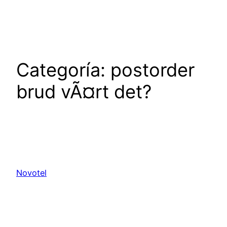
Saltar
al
contenido
Categoría:
postorder
brud vÃ¤rt det?
Novotel