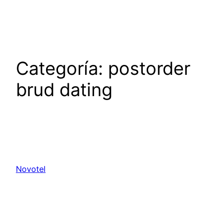
Saltar
al
contenido
Categoría:
postorder
brud dating
Novotel