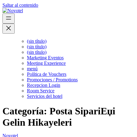
Saltar al contenido
(sin título)
(sin título)
(sin título)
Marketing Eventos
Meeting Experience
menú
Política de Vouchers
Promociones / Promotions
Recepcion Login
Room Service
Servicios del hotel
Categoría:
Posta SipariЕџi
Gelin Hikayeleri
Novotel