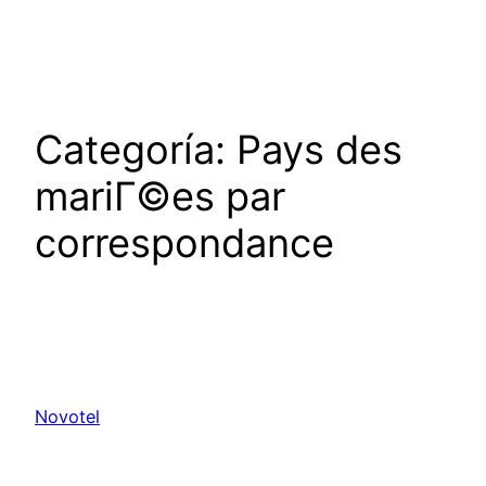
Saltar
al
contenido
Categoría:
Pays des
mariГ©es par
correspondance
Novotel