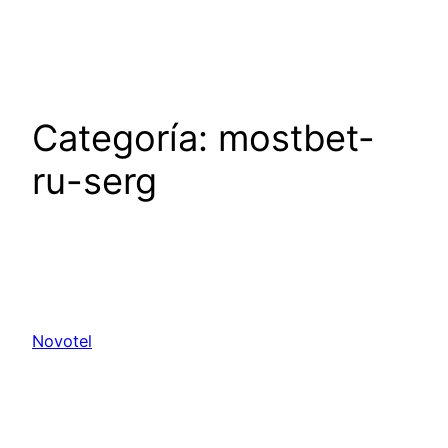
Saltar
al
contenido
Categoría:
mostbet-
ru-serg
Novotel