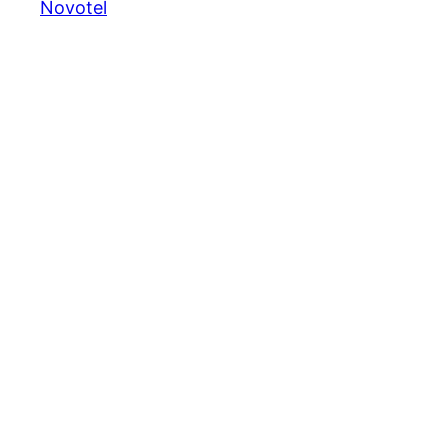
Novotel