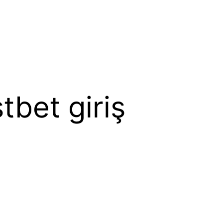
tbet giriş