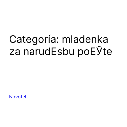
Saltar
al
contenido
Categoría:
mladenka
za narudЕѕbu poЕЎte
Novotel