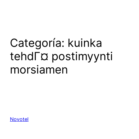
Saltar
al
contenido
Categoría:
kuinka
tehdГ¤ postimyynti
morsiamen
Novotel