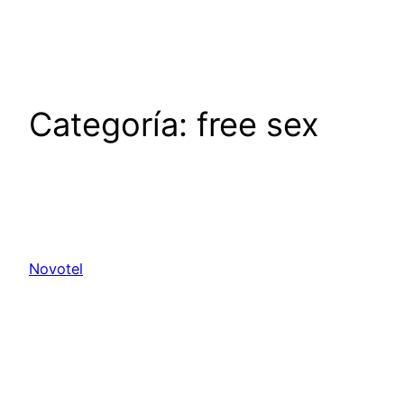
Saltar
al
contenido
Categoría:
free sex
Novotel