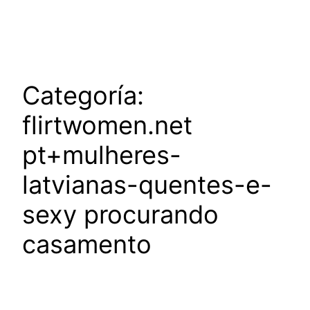
Saltar
al
contenido
Categoría:
flirtwomen.net
pt+mulheres-
latvianas-quentes-e-
sexy procurando
casamento