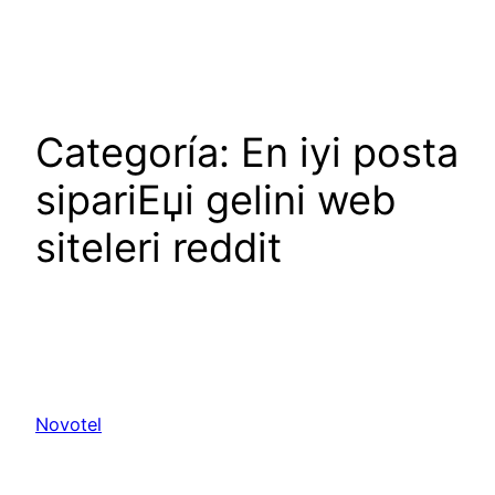
Saltar
al
contenido
Categoría:
En iyi posta
sipariЕџi gelini web
siteleri reddit
Novotel