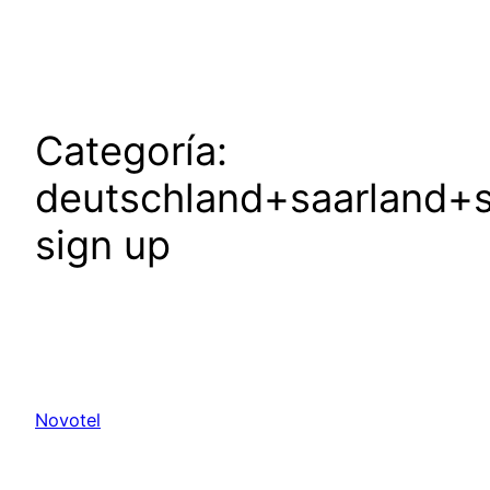
Saltar
al
contenido
Categoría:
deutschland+saarland+
sign up
Novotel