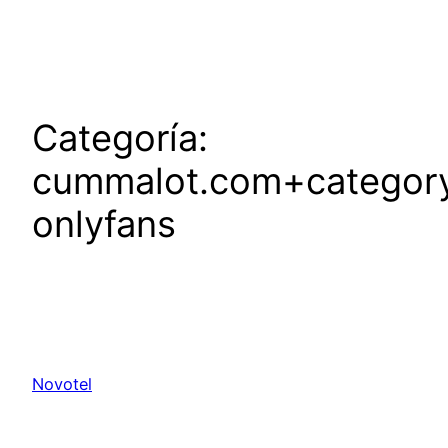
Saltar
al
contenido
Categoría:
cummalot.com+category+
onlyfans
Novotel