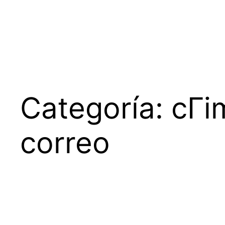
Saltar
al
contenido
Categoría:
cГі
correo