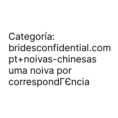
Saltar
al
contenido
Categoría:
bridesconfidential.com
pt+noivas-chinesas
uma noiva por
correspondГЄncia