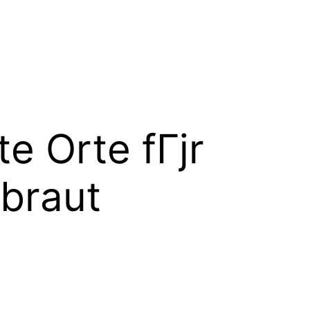
te Orte fГјr
lbraut