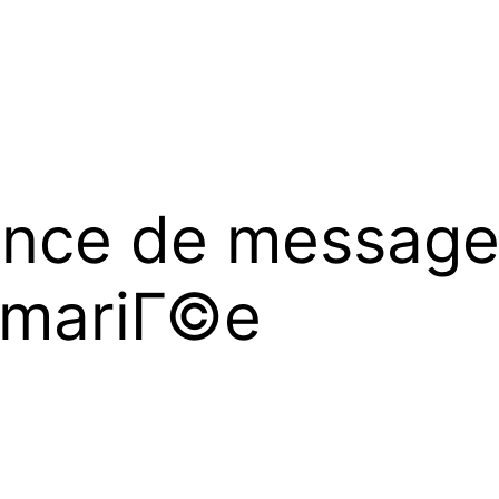
nce de message
mariГ©e