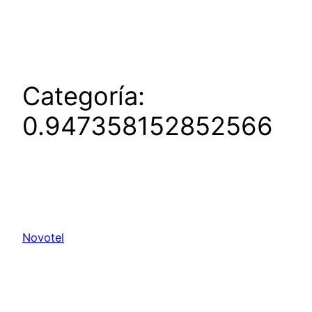
Saltar
al
contenido
Categoría:
0.947358152852566
Novotel